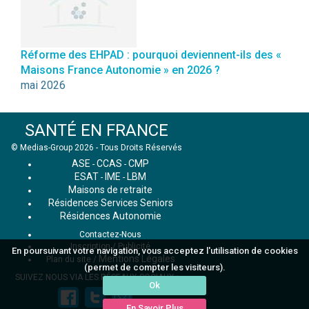
Réforme des EHPAD : pourquoi deviennent-ils des «
Maisons France Autonomie » en 2026 ?
mai 2026
SANTÉ EN FRANCE
© Medias-Group 2026 - Tous Droits Réservés
ASE
CCAS
CMP
-
-
ESAT
IME
LBM
-
-
Maisons de retraite
Résidences Services Seniors
Résidences Autonomie
Contactez-Nous
Inscription / Publicité
En poursuivant votre navigation, vous acceptez l'utilisation de cookies
Mentions Légales
Plan du site
/
(permet de compter les visiteurs).
SUIVEZ NOUS VIA LES RÉSEAUX SOCIAUX :
Ok
En Savoir Plus