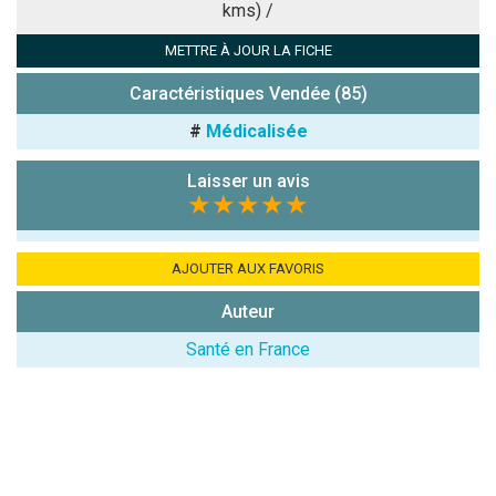
kms) /
Antispam -
METTRE À JOUR LA FICHE
Combien font
7x4 (en
Caractéristiques Vendée (85)
chiffres) :
#
Médicalisée
Avis sur
l'établissement
Laisser un avis
:
★★★★★
AJOUTER AUX FAVORIS
Auteur
Santé en France
(En cliquant sur 'Valider', j'accepte que mon avis
soit publié sur le site.)