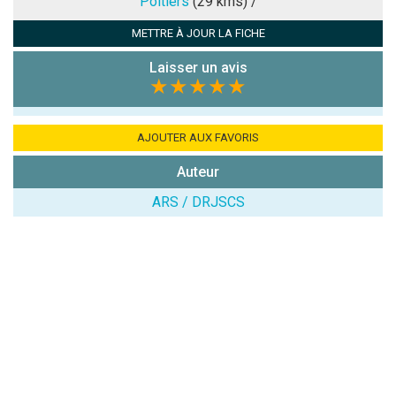
Poitiers
(29 kms) /
METTRE À JOUR LA FICHE
Antispam -
Combien font
Laisser un avis
7x4 (en
★★★★★
chiffres) :
Avis sur
AJOUTER AUX FAVORIS
l'établissement
:
Auteur
ARS / DRJSCS
(En cliquant sur 'Valider', j'accepte que mon avis
soit publié sur le site.)