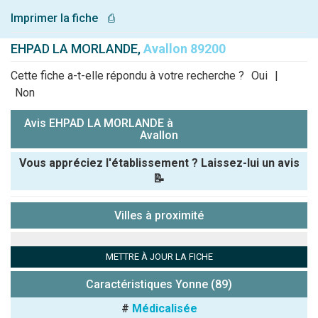
Imprimer la fiche
⎙
EHPAD LA MORLANDE,
Avallon 89200
Cette fiche a-t-elle répondu à votre recherche ?
Oui
|
Non
Avis EHPAD LA MORLANDE à
Avallon
Vous appréciez l'établissement ? Laissez-lui un avis
📝
Pseudo :
Villes à proximité
Note que vous souhaitez attribuer :
METTRE À JOUR LA FICHE
Antispam -
Caractéristiques Yonne (89)
Combien font
#
Médicalisée
7x4 (en