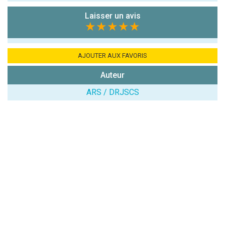
chiffres) :
Laisser un avis
Avis sur
★★★★★
l'établissement
:
AJOUTER AUX FAVORIS
Auteur
ARS / DRJSCS
(En cliquant sur 'Valider', j'accepte que mon avis
soit publié sur le site.)