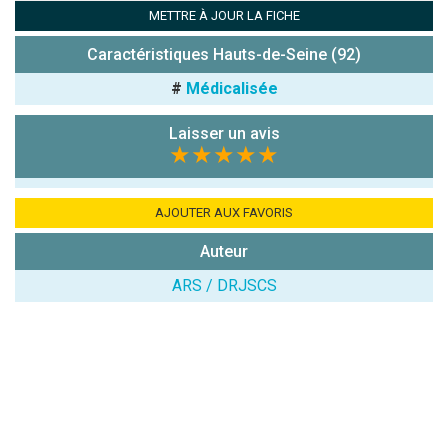
Antispam -
METTRE À JOUR LA FICHE
Combien font
7x4 (en
Caractéristiques Hauts-de-Seine (92)
chiffres) :
#
Médicalisée
Avis sur
l'établissement
Laisser un avis
:
★★★★★
AJOUTER AUX FAVORIS
Auteur
ARS / DRJSCS
(En cliquant sur 'Valider', j'accepte que mon avis
soit publié sur le site.)