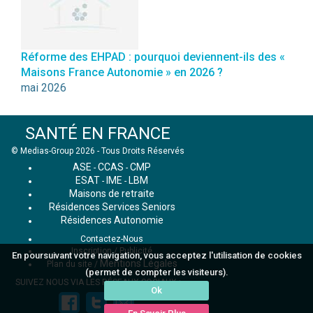
Réforme des EHPAD : pourquoi deviennent-ils des «
Maisons France Autonomie » en 2026 ?
mai 2026
SANTÉ EN FRANCE
© Medias-Group 2026 - Tous Droits Réservés
ASE
CCAS
CMP
-
-
ESAT
IME
LBM
-
-
Maisons de retraite
Résidences Services Seniors
Résidences Autonomie
Contactez-Nous
Inscription / Publicité
En poursuivant votre navigation, vous acceptez l'utilisation de cookies
Mentions Légales
Plan du site
/
(permet de compter les visiteurs).
SUIVEZ NOUS VIA LES RÉSEAUX SOCIAUX :
Ok