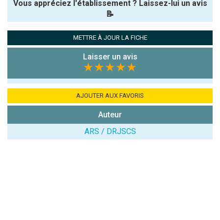
Vous appréciez l'établissement ? Laissez-lui un avis
📝
Pseudo :
METTRE À JOUR LA FICHE
Laisser un avis
Note que vous souhaitez attribuer :
★★★★★
Antispam -
Combien font
AJOUTER AUX FAVORIS
7x4 (en
Auteur
chiffres) :
ARS / DRJSCS
Avis sur
l'établissement
: