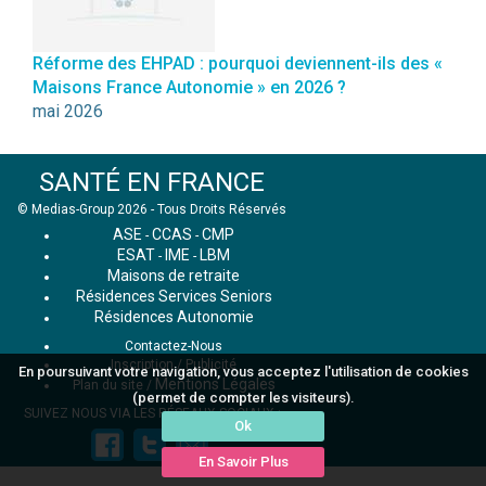
Réforme des EHPAD : pourquoi deviennent-ils des «
Maisons France Autonomie » en 2026 ?
mai 2026
SANTÉ EN FRANCE
© Medias-Group 2026 - Tous Droits Réservés
ASE
CCAS
CMP
-
-
ESAT
IME
LBM
-
-
Maisons de retraite
Résidences Services Seniors
Résidences Autonomie
Contactez-Nous
Inscription / Publicité
En poursuivant votre navigation, vous acceptez l'utilisation de cookies
Mentions Légales
Plan du site
/
(permet de compter les visiteurs).
SUIVEZ NOUS VIA LES RÉSEAUX SOCIAUX :
Ok
En Savoir Plus