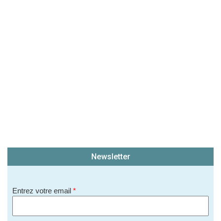
(En cliquant sur 'Valider', j'accepte que mon avis
soit publié sur le site.)
Newsletter
Entrez votre email
*