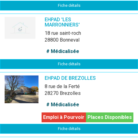
Fiche détails
EHPAD 'LES
MARRONNIERS'
18 rue saint-roch
28800 Bonneval
# Médicalisée
Fiche détails
EHPAD DE BREZOLLES
8 rue de la Ferté
28270 Brezolles
# Médicalisée
Emploi à Pourvoir
Places Disponibles
Fiche détails