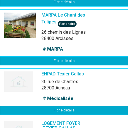
Fiche détails
MARPA Le Chant des
Tulipes
Partenaire
26 chemin des Lignes
28400 Arcisses
# MARPA
Fiche détails
EHPAD Texier Gallas
30 rue de Chartres
28700 Auneau
# Médicalisée
Fiche détails
LOGEMENT FOYER