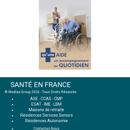
SANTÉ EN FRANCE
© Medias-Group 2026 - Tous Droits Réservés
ASE
CCAS
CMP
-
-
ESAT
IME
LBM
-
-
Maisons de retraite
Résidences Services Seniors
Résidences Autonomie
Contactez-Nous