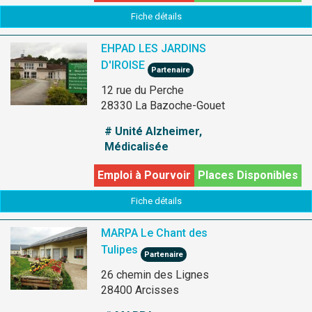
Fiche détails
EHPAD LES JARDINS
D'IROISE
Partenaire
12 rue du Perche
28330 La Bazoche-Gouet
# Unité Alzheimer,
Médicalisée
Emploi à Pourvoir
Places Disponibles
Fiche détails
MARPA Le Chant des
Tulipes
Partenaire
26 chemin des Lignes
28400 Arcisses