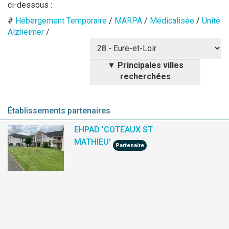
ci-dessous :
#
Hébergement Temporaire
/
MARPA
/
Médicalisée
/
Unité
Alzheimer
/
▼
Principales villes
recherchées
Maisons de retraite Châteaudun
Maisons de retraite Vernouillet
Maisons de retraite Nogent-le-
Maisons de retraite Bonneval
Maisons de retraite Chartres
Maisons de retraite Auneau
Maisons de retraite Dreux
Rotrou
Établissements partenaires
EHPAD 'COTEAUX ST
MATHIEU'
Partenaire