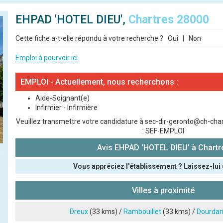
EHPAD 'HOTEL DIEU',
Chartres 28000
Cette fiche a-t-elle répondu à votre recherche ?
Oui
|
Non
Emploi à pourvoir ici
EMPLOI - Actuellement, nous recherchons :
Aide-Soignant(e)
Infirmier - Infirmière
Veuillez transmettre votre candidature à sec-dir-geronto@ch-chart
: SEF-EMPLOI
Avis EHPAD 'HOTEL DIEU' à Chartr
Vous appréciez l'établissement ? Laissez-lui 
Pseudo :
Villes à proximité
Note que vous souhaitez attribuer :
Dreux
(33 kms) /
Rambouillet
(33 kms) /
Dourda