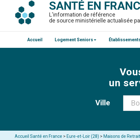
SANTÉ EN FRAN
L'information de référence
de source ministérielle actualisée pa
Accueil
Logement Seniors
Établissements
Vou
un ser
Ville
Accueil Santé en France
>
Eure-et-Loir (28)
>
Maisons de Retrai