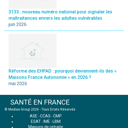
3133 : nouveau numéro national pour signaler les
maltraitances envers les adultes vulnérables
juin 2026
Réforme des EHPAD : pourquoi deviennent-ils des «
Maisons France Autonomie » en 2026 ?
mai 2026
SANTÉ EN FRANCE
© Medias-Group 2026 - Tous Droits Réservés
ASE
CCAS
CMP
-
-
ESAT
IME
LBM
-
-
Maisons de retraite