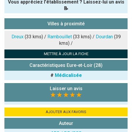
Vous appréciez l'établissement ? Laissez-lui un avis
📝
Pseudo :
Villes à proximité
Note que vous souhaitez attribuer :
Dreux
(33 kms) /
Rambouillet
(33 kms) /
Dourdan
(39
kms) /
Antispam -
METTRE À JOUR LA FICHE
Combien font
7x4 (en
Caractéristiques Eure-et-Loir (28)
chiffres) :
#
Médicalisée
Avis sur
l'établissement
Laisser un avis
:
★★★★★
AJOUTER AUX FAVORIS
Auteur