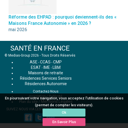
Réforme des EHPAD : pourquoi deviennent-ils des «
Maisons France Autonomie » en 2026 ?
mai 2026
SANTÉ EN FRANCE
© Medias-Group 2026 - Tous Droits Réservés
ASE
CCAS
CMP
-
-
ESAT
IME
LBM
-
-
Maisons de retraite
Résidences Services Seniors
Résidences Autonomie
Contactez-Nous
Inscription / Publicité
En poursuivant votre navigation, vous acceptez l'utilisation de cookies
Mentions Légales
Plan du site
/
(permet de compter les visiteurs).
SUIVEZ NOUS VIA LES RÉSEAUX SOCIAUX :
Ok
En Savoir Plus