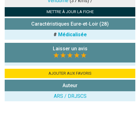
Vendôme
(37 kms) /
METTRE À JOUR LA FICHE
Antispam -
Combien font
Caractéristiques Eure-et-Loir (28)
7x4 (en
#
Médicalisée
chiffres) :
Avis sur
Laisser un avis
l'établissement
★★★★★
:
AJOUTER AUX FAVORIS
Auteur
ARS / DRJSCS
(En cliquant sur 'Valider', j'accepte que mon avis
soit publié sur le site.)