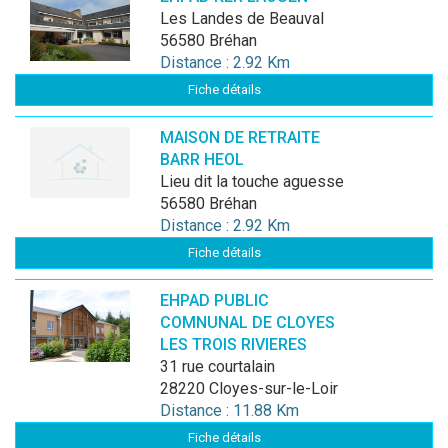
Les Landes de Beauval
56580 Bréhan
Distance : 2.92 Km
Fiche détails
MAISON DE RETRAITE
BARR HEOL
Lieu dit la touche aguesse
56580 Bréhan
Distance : 2.92 Km
Fiche détails
EHPAD PUBLIC
COMNUNAL DE CLOYES
LES TROIS RIVIERES
31 rue courtalain
28220 Cloyes-sur-le-Loir
Distance : 11.88 Km
Fiche détails