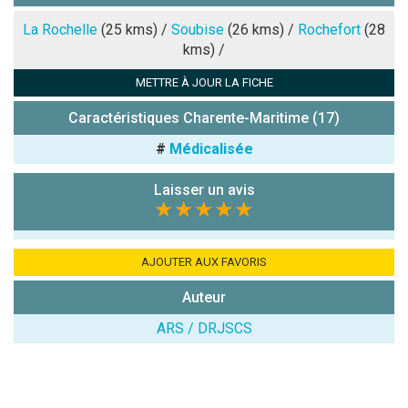
Note que vous souhaitez attribuer :
La Rochelle
(25 kms) /
Soubise
(26 kms) /
Rochefort
(28
kms) /
Antispam -
METTRE À JOUR LA FICHE
Combien font
7x4 (en
Caractéristiques Charente-Maritime (17)
chiffres) :
#
Médicalisée
Avis sur
l'établissement
Laisser un avis
:
★★★★★
AJOUTER AUX FAVORIS
Auteur
ARS / DRJSCS
(En cliquant sur 'Valider', j'accepte que mon avis
soit publié sur le site.)