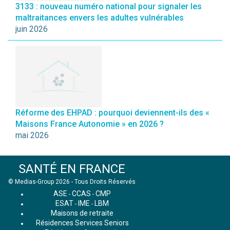
3133 : nouveau numéro national pour signaler les
maltraitances envers les adultes vulnérables
juin 2026
Réforme des EHPAD : pourquoi deviennent-ils des «
Maisons France Autonomie » en 2026 ?
mai 2026
SANTÉ EN FRANCE
© Medias-Group 2026 - Tous Droits Réservés
ASE
CCAS
CMP
-
-
ESAT
IME
LBM
-
-
Maisons de retraite
Résidences Services Seniors