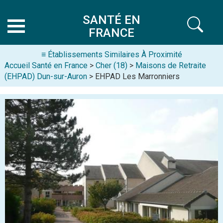
SANTÉ EN
FRANCE
≡ Établissements Similaires À Proximité
Accueil Santé en France
>
Cher (18)
>
Maisons de Retraite
(EHPAD) Dun-sur-Auron
> EHPAD Les Marronniers