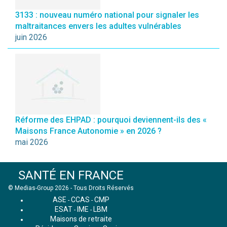
3133 : nouveau numéro national pour signaler les
maltraitances envers les adultes vulnérables
juin 2026
Réforme des EHPAD : pourquoi deviennent-ils des «
Maisons France Autonomie » en 2026 ?
mai 2026
SANTÉ EN FRANCE
© Medias-Group 2026 - Tous Droits Réservés
ASE
CCAS
CMP
-
-
ESAT
IME
LBM
-
-
Maisons de retraite