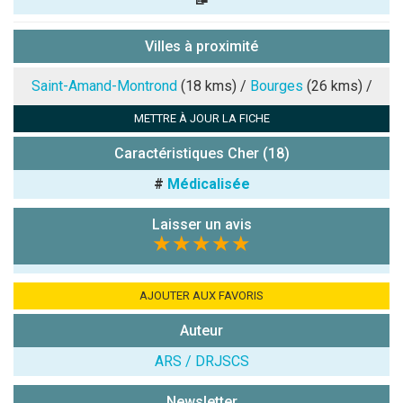
Pseudo :
Villes à proximité
Note que vous souhaitez attribuer :
Saint-Amand-Montrond
(18 kms) /
Bourges
(26 kms) /
METTRE À JOUR LA FICHE
Antispam -
Combien font
Caractéristiques Cher (18)
7x4 (en
#
Médicalisée
chiffres) :
Avis sur
Laisser un avis
l'établissement
★★★★★
:
AJOUTER AUX FAVORIS
Auteur
ARS / DRJSCS
(En cliquant sur 'Valider', j'accepte que mon avis
Newsletter