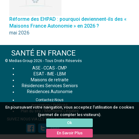
Réforme des EHPAD : pourquoi deviennent-ils des «
Maisons France Autonomie » en 2026 ?
mai 2026
SANTÉ EN FRANCE
© Medias-Group 2026 - Tous Droits Réservés
ASE
CCAS
CMP
-
-
ESAT
IME
LBM
-
-
Maisons de retraite
Résidences Services Seniors
Résidences Autonomie
Contactez-Nous
Inscription / Publicité
En poursuivant votre navigation, vous acceptez l'utilisation de cookies
Mentions Légales
Plan du site
/
(permet de compter les visiteurs).
SUIVEZ NOUS VIA LES RÉSEAUX SOCIAUX :
Ok
En Savoir Plus