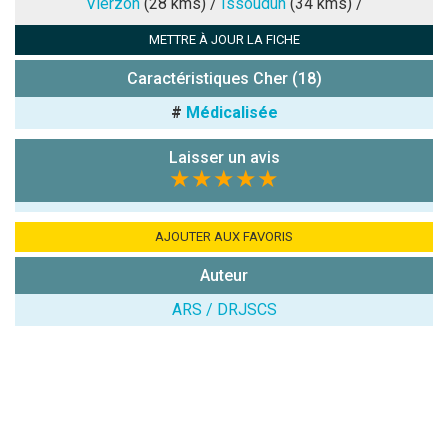
Vierzon
(28 kms) /
Issoudun
(34 kms) /
METTRE À JOUR LA FICHE
Antispam -
Combien font
Caractéristiques Cher (18)
7x4 (en
#
Médicalisée
chiffres) :
Avis sur
Laisser un avis
l'établissement
★★★★★
:
AJOUTER AUX FAVORIS
Auteur
ARS / DRJSCS
(En cliquant sur 'Valider', j'accepte que mon avis
soit publié sur le site.)