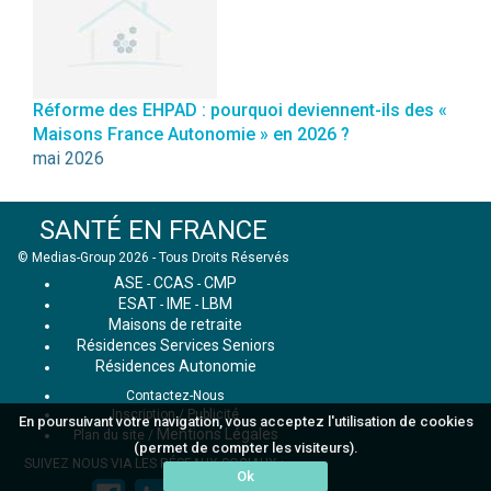
Réforme des EHPAD : pourquoi deviennent-ils des «
Maisons France Autonomie » en 2026 ?
mai 2026
SANTÉ EN FRANCE
© Medias-Group 2026 - Tous Droits Réservés
ASE
CCAS
CMP
-
-
ESAT
IME
LBM
-
-
Maisons de retraite
Résidences Services Seniors
Résidences Autonomie
Contactez-Nous
Inscription / Publicité
En poursuivant votre navigation, vous acceptez l'utilisation de cookies
Mentions Légales
Plan du site
/
(permet de compter les visiteurs).
SUIVEZ NOUS VIA LES RÉSEAUX SOCIAUX :
Ok