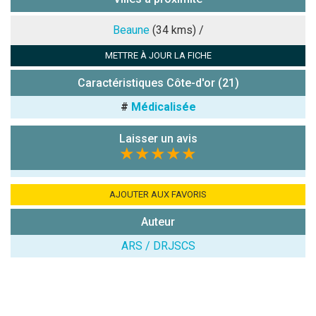
Note que vous souhaitez attribuer :
Beaune
(34 kms) /
METTRE À JOUR LA FICHE
Antispam -
Combien font
Caractéristiques Côte-d'or (21)
7x4 (en
#
Médicalisée
chiffres) :
Avis sur
Laisser un avis
l'établissement
★★★★★
:
AJOUTER AUX FAVORIS
Auteur
ARS / DRJSCS
(En cliquant sur 'Valider', j'accepte que mon avis
soit publié sur le site.)