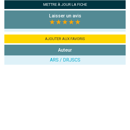
METTRE À JOUR LA FICHE
Antispam -
Combien font
Laisser un avis
7x4 (en
★★★★★
chiffres) :
Avis sur
AJOUTER AUX FAVORIS
l'établissement
:
Auteur
ARS / DRJSCS
(En cliquant sur 'Valider', j'accepte que mon avis
soit publié sur le site.)