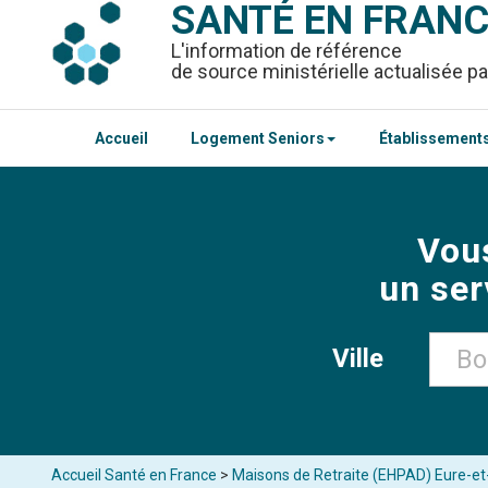
SANTÉ EN FRAN
L'information de référence
de source ministérielle actualisée pa
Accueil
Logement Seniors
Établissements
Vou
un ser
Ville
Accueil Santé en France
>
Maisons de Retraite (EHPAD) Eure-et-