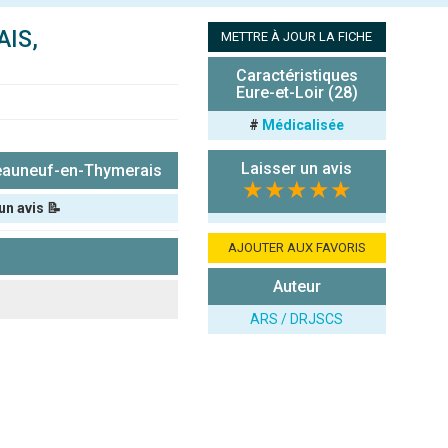
IS,
METTRE À JOUR LA FICHE
Caractéristiques
Eure-et-Loir (28)
#
Médicalisée
Laisser un avis
auneuf-en-Thymerais
★★★★★
un avis 📝
AJOUTER AUX FAVORIS
Auteur
ARS / DRJSCS