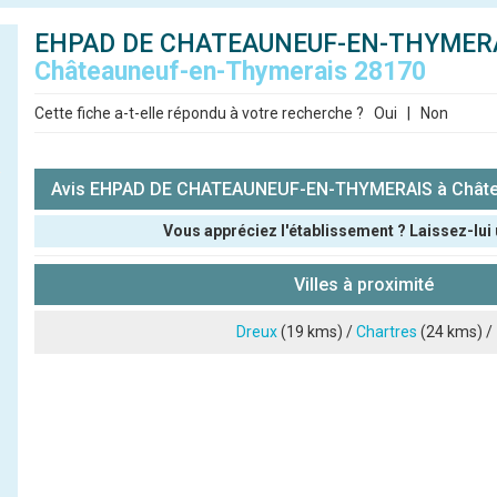
EHPAD DE CHATEAUNEUF-EN-THYMERA
Châteauneuf-en-Thymerais 28170
Cette fiche a-t-elle répondu à votre recherche ?
Oui
|
Non
Avis EHPAD DE CHATEAUNEUF-EN-THYMERAIS à Châte
Vous appréciez l'établissement ? Laissez-lui 
Pseudo :
Villes à proximité
Note que vous souhaitez attribuer :
Dreux
(19 kms) /
Chartres
(24 kms) /
Antispam - Combien font 7x4 (en chiffres) :
Avis sur l'établissement :