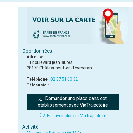
Coordonnées
Adresse :
11 boulevard jean jaures
28170 Châteauneuf-en-Thymerais
Téléphone :
02 37 51 60 32
Télécopie :
Demander une place dans cet 
établissement avec ViaTrajectoire
En savoir plus sur ViaTrajectoire
Activité
Maisons de Retraite (EHPAD)