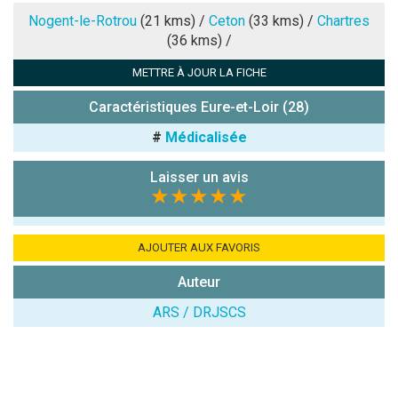
Note que vous souhaitez attribuer :
Nogent-le-Rotrou
(21 kms) /
Ceton
(33 kms) /
Chartres
(36 kms) /
Antispam -
METTRE À JOUR LA FICHE
Combien font
7x4 (en
Caractéristiques Eure-et-Loir (28)
chiffres) :
#
Médicalisée
Avis sur
l'établissement
Laisser un avis
:
★★★★★
AJOUTER AUX FAVORIS
Auteur
ARS / DRJSCS
(En cliquant sur 'Valider', j'accepte que mon avis
soit publié sur le site.)