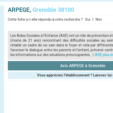
ARPEGE,
Grenoble 38100
Cette fiche a-t-elle répondu à votre recherche ?
Oui
|
Non
Les Aides Sociales à l'Enfance (ASE) ont un rôle de prévention et
(moins de 21 ans) rencontrant des difficultés sociales au sein
rétablir un cadre de vie sain dans le foyer et cela par différente
favoriser le dialogue entre les parents et l'enfant, prévenir contre
les informations sur des situations préoccupantes...
L'ASE plus en
Avis ARPEGE à Grenoble
Vous appréciez l'établissement ? Laissez-lui 
Pseudo :
Note que vous souhaitez attribuer :
Antispam - Combien font 7x4 (en chiffres) :