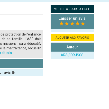
METTRE À JOUR LA FICHE
Laisser un avis
★★★★★
 de protection de l'enfance
AJOUTER AUX FAVORIS
 de sa famille. L'ASE doit
s missions : suivi éducatif,
Auteur
 la maltraitance, recueillir
 détails
.
ARS / DRJSCS
un avis 📝