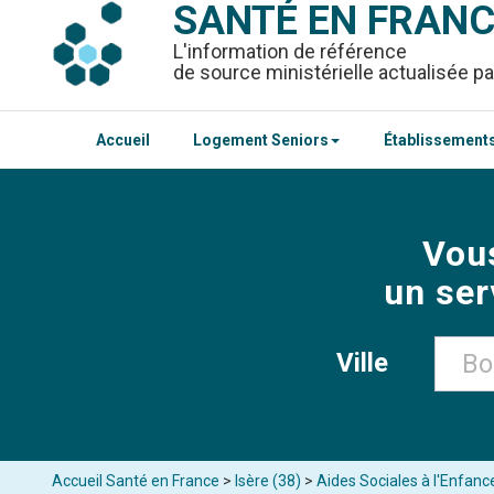
SANTÉ EN FRAN
L'information de référence
de source ministérielle actualisée pa
Accueil
Logement Seniors
Établissements
Vou
un ser
Ville
Accueil Santé en France
>
Isère (38)
>
Aides Sociales à l'Enfan