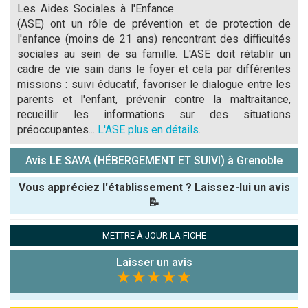
Les Aides Sociales à l'Enfance
(ASE) ont un rôle de prévention et de protection de
l'enfance (moins de 21 ans) rencontrant des difficultés
sociales au sein de sa famille. L'ASE doit rétablir un
cadre de vie sain dans le foyer et cela par différentes
missions : suivi éducatif, favoriser le dialogue entre les
parents et l'enfant, prévenir contre la maltraitance,
recueillir les informations sur des situations
préoccupantes...
L'ASE plus en détails
.
Avis LE SAVA (HÉBERGEMENT ET SUIVI) à Grenoble
Vous appréciez l'établissement ? Laissez-lui un avis
📝
Pseudo :
METTRE À JOUR LA FICHE
Laisser un avis
Note que vous souhaitez attribuer :
★★★★★
Antispam -