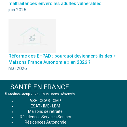
maltraitances envers les adultes vulnérables
juin 2026
Réforme des EHPAD : pourquoi deviennent-ils des «
Maisons France Autonomie » en 2026 ?
mai 2026
SANTÉ EN FRANCE
© Medias-Group 2026 - Tous Droits Réservés
ASE
CCAS
CMP
-
-
ESAT
IME
LBM
-
-
Maisons de retraite
Résidences Services Seniors
Résidences Autonomie