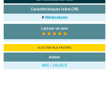
Combien font
7x4 (en
Caractéristiques Isère (38)
chiffres) :
#
Médicalisée
Avis sur
l'établissement
Laisser un avis
:
★★★★★
AJOUTER AUX FAVORIS
Auteur
ARS / DRJSCS
(En cliquant sur 'Valider', j'accepte que mon avis
soit publié sur le site.)