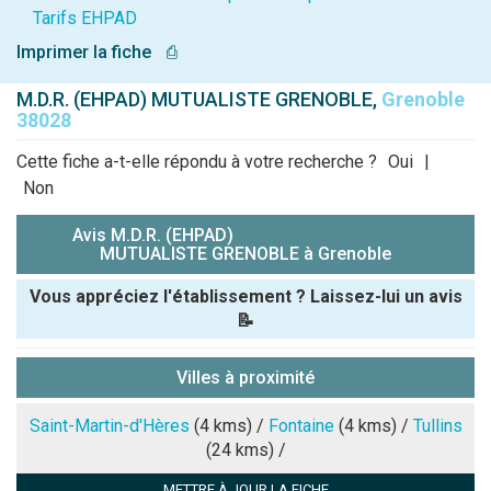
Tarifs EHPAD
Imprimer la fiche
⎙
M.D.R. (EHPAD) MUTUALISTE GRENOBLE,
Grenoble
38028
Cette fiche a-t-elle répondu à votre recherche ?
Oui
|
Non
Avis M.D.R. (EHPAD)
MUTUALISTE GRENOBLE à Grenoble
Vous appréciez l'établissement ? Laissez-lui un avis
📝
Pseudo :
Villes à proximité
Note que vous souhaitez attribuer :
Saint-Martin-d'Hères
(4 kms) /
Fontaine
(4 kms) /
Tullins
(24 kms) /
Antispam -
METTRE À JOUR LA FICHE