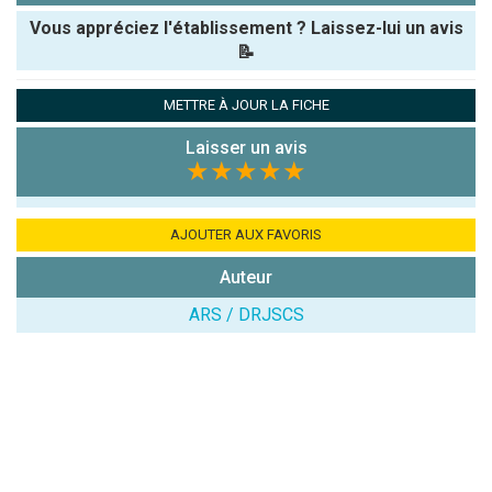
Vous appréciez l'établissement ? Laissez-lui un avis
📝
Pseudo :
METTRE À JOUR LA FICHE
Laisser un avis
Note que vous souhaitez attribuer :
★★★★★
Antispam -
Combien font
AJOUTER AUX FAVORIS
7x4 (en
Auteur
chiffres) :
ARS / DRJSCS
Avis sur
l'établissement
: