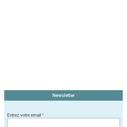
(En cliquant sur 'Valider', j'accepte que mon avis
soit publié sur le site.)
Newsletter
Entrez votre email
*