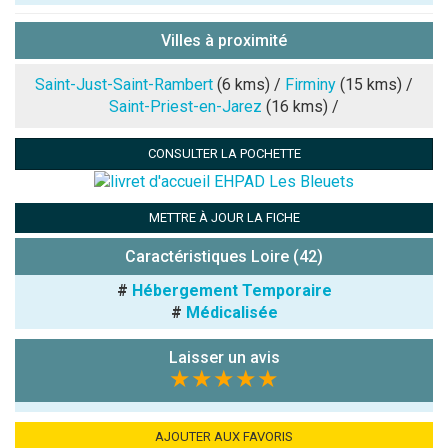
Pseudo :
Villes à proximité
Note que vous souhaitez attribuer :
Saint-Just-Saint-Rambert
(6 kms) /
Firminy
(15 kms) /
Saint-Priest-en-Jarez
(16 kms) /
Antispam -
Combien font
CONSULTER LA POCHETTE
7x4 (en
chiffres) :
METTRE À JOUR LA FICHE
Avis sur
l'établissement
Caractéristiques Loire (42)
:
#
Hébergement Temporaire
#
Médicalisée
Laisser un avis
★★★★★
(En cliquant sur 'Valider', j'accepte que mon avis
AJOUTER AUX FAVORIS