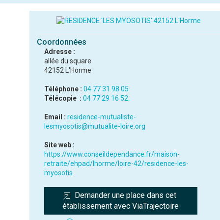
Coordonnées
Adresse :
allée du square
42152 L'Horme
Téléphone :
04 77 31 98 05
Télécopie :
04 77 29 16 52
Email :
residence-mutualiste-
lesmyosotis@mutualite-loire.org
Site web :
https://www.conseildependance.fr/maison-
retraite/ehpad/lhorme/loire-42/residence-les-
myosotis
Demander une place dans cet 
établissement avec ViaTrajectoire