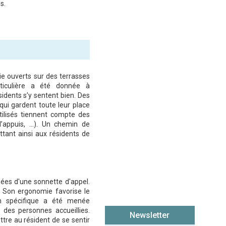
s.
e ouverts sur des terrasses
ticulière a été donnée à
sidents s’y sentent bien. Des
qui gardent toute leur place
tilisés tiennent compte des
d’appuis, …). Un chemin de
tant ainsi aux résidents de
ées d'une sonnette d'appel.
e. Son ergonomie favorise le
on spécifique a été menée
des personnes accueillies.
Newsletter
tre au résident de se sentir