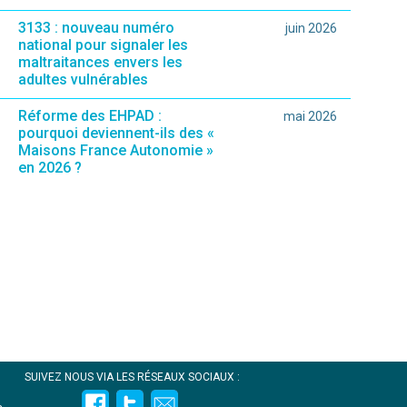
ié sur le site.)
3133 : nouveau numéro
juin 2026
national pour signaler les
maltraitances envers les
adultes vulnérables
Réforme des EHPAD :
mai 2026
pourquoi deviennent-ils des «
Maisons France Autonomie »
en 2026 ?
SUIVEZ NOUS VIA LES RÉSEAUX SOCIAUX :