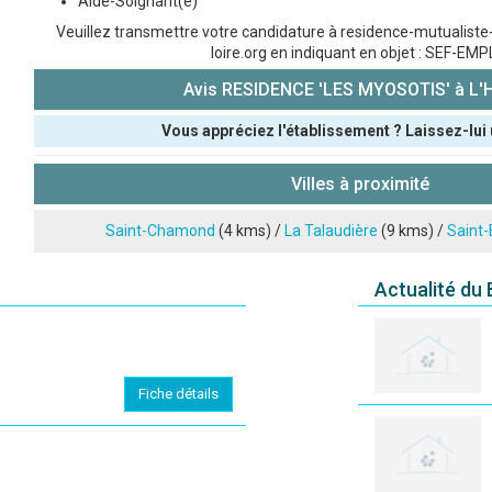
Aide-Soignant(e)
Veuillez transmettre votre candidature à residence-mutualist
loire.org en indiquant en objet : SEF-EMP
Avis RESIDENCE 'LES MYOSOTIS' à L
Vous appréciez l'établissement ? Laissez-lui 
Pseudo :
Villes à proximité
Note que vous souhaitez attribuer :
Saint-Chamond
(4 kms) /
La Talaudière
(9 kms) /
Saint-
Antispam - Combien font 7x4 (en chiffres) :
Actualité du
Avis sur l'établissement :
Fiche détails