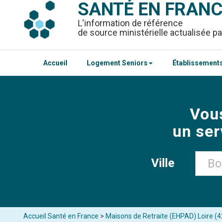
SANTÉ EN FRAN
L'information de référence
de source ministérielle actualisée pa
Accueil
Logement Seniors
Établissements
Vou
un ser
Ville
Accueil Santé en France
>
Maisons de Retraite (EHPAD) Loire (4