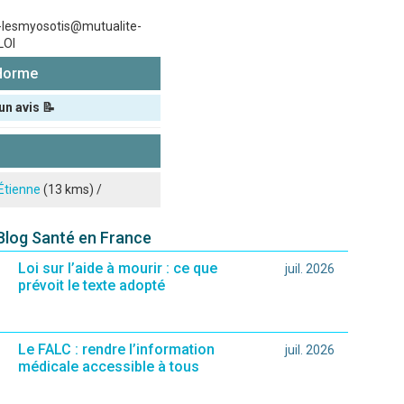
e-lesmyosotis@mutualite-
LOI
'Horme
un avis 📝
Étienne
(13 kms) /
 Blog Santé en France
Loi sur l’aide à mourir : ce que
juil. 2026
prévoit le texte adopté
Le FALC : rendre l’information
juil. 2026
médicale accessible à tous