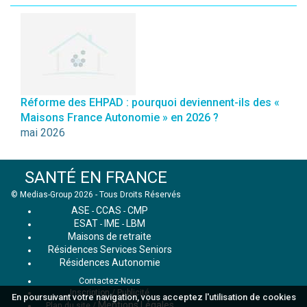
Réforme des EHPAD : pourquoi deviennent-ils des «
Maisons France Autonomie » en 2026 ?
mai 2026
SANTÉ EN FRANCE
© Medias-Group 2026 - Tous Droits Réservés
ASE
CCAS
CMP
-
-
ESAT
IME
LBM
-
-
Maisons de retraite
Résidences Services Seniors
Résidences Autonomie
Contactez-Nous
Inscription / Publicité
En poursuivant votre navigation, vous acceptez l'utilisation de cookies
Mentions Légales
Plan du site
/