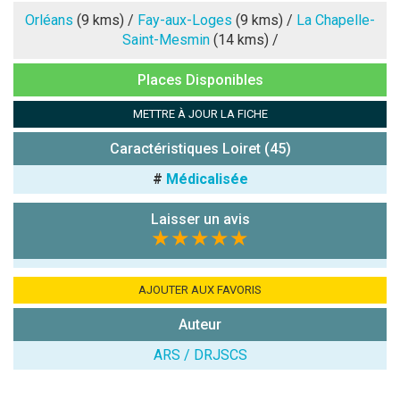
Note que vous souhaitez attribuer :
Orléans
(9 kms) /
Fay-aux-Loges
(9 kms) /
La Chapelle-
Saint-Mesmin
(14 kms) /
Antispam -
Places Disponibles
Combien font
7x4 (en
METTRE À JOUR LA FICHE
chiffres) :
Caractéristiques Loiret (45)
Avis sur
l'établissement
#
Médicalisée
:
Laisser un avis
★★★★★
AJOUTER AUX FAVORIS
Auteur
(En cliquant sur 'Valider', j'accepte que mon avis
soit publié sur le site.)
ARS / DRJSCS