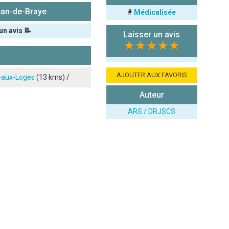
ean-de-Braye
#
Médicalisée
un avis 📝
Laisser un avis
★★★★★
AJOUTER AUX FAVORIS
-aux-Loges
(13 kms) /
Auteur
ARS / DRJSCS
ié sur le site.)