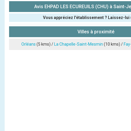
Avis EHPAD LES ECUREUILS (CHU) à Saint-J
Vous appréciez l'établissement ? Laissez-lui 
Pseudo :
Villes à proximité
Note que vous souhaitez attribuer :
Orléans
(5 kms) /
La Chapelle-Saint-Mesmin
(10 kms) /
Fay
Antispam - Combien font 7x4 (en chiffres) :
Avis sur l'établissement :
(En cliquant sur 'Valider', j'accepte que mon avis soit publ