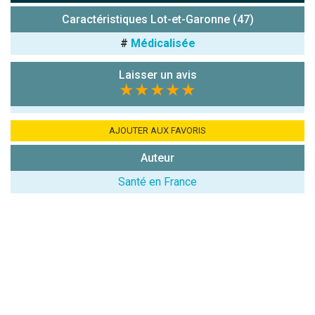
7x4 (en
Caractéristiques Lot-et-Garonne (47)
chiffres) :
#
Médicalisée
Avis sur
l'établissement
Laisser un avis
:
★★★★★
AJOUTER AUX FAVORIS
Auteur
Santé en France
(En cliquant sur 'Valider', j'accepte que mon avis
soit publié sur le site.)