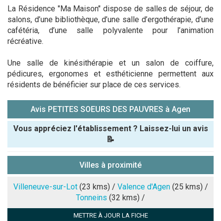
La Résidence "Ma Maison" dispose de salles de séjour, de
salons, d’une bibliothèque, d’une salle d’ergothérapie, d’une
cafétéria, d’une salle polyvalente pour l’animation
récréative.
Une salle de kinésithérapie et un salon de coiffure,
pédicures, ergonomes et esthéticienne permettent aux
résidents de bénéficier sur place de ces services.
Avis PETITES SOEURS DES PAUVRES à Agen
Vous appréciez l'établissement ? Laissez-lui un avis
📝
Pseudo :
Villes à proximité
Note que vous souhaitez attribuer :
Villeneuve-sur-Lot
(23 kms) /
Valence d'Agen
(25 kms) /
Tonneins
(32 kms) /
Antispam -
METTRE À JOUR LA FICHE
Combien font