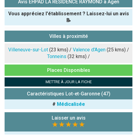
Avis EHPAD LA RESIDENCE RAYMOND à Agen
Vous appréciez l'établissement ? Laissez-lui un avis
📝
Pseudo :
Villes à proximité
Note que vous souhaitez attribuer :
Villeneuve-sur-Lot
(23 kms) /
Valence d'Agen
(25 kms) /
Tonneins
(32 kms) /
Antispam -
Places Disponibles
Combien font
7x4 (en
METTRE À JOUR LA FICHE
chiffres) :
Caractéristiques Lot-et-Garonne (47)
Avis sur
l'établissement
#
Médicalisée
:
Laisser un avis
★★★★★