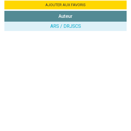
AJOUTER AUX FAVORIS
Auteur
(En cliquant sur 'Valider', j'accepte que mon avis
soit publié sur le site.)
ARS / DRJSCS