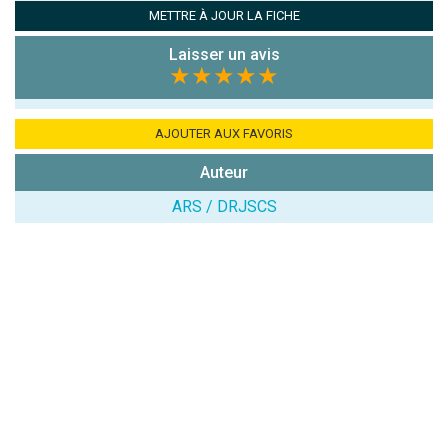
Antispam -
METTRE À JOUR LA FICHE
Combien font
7x4 (en
Laisser un avis
chiffres) :
★★★★★
Avis sur
l'établissement
AJOUTER AUX FAVORIS
:
Auteur
ARS / DRJSCS
(En cliquant sur 'Valider', j'accepte que mon avis
soit publié sur le site.)