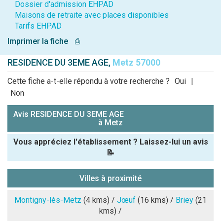
Dossier d'admission EHPAD
Maisons de retraite avec places disponibles
Tarifs EHPAD
Imprimer la fiche
⎙
RESIDENCE DU 3EME AGE,
Metz 57000
Cette fiche a-t-elle répondu à votre recherche ?
Oui
|
Non
Avis RESIDENCE DU 3EME AGE
à Metz
Vous appréciez l'établissement ? Laissez-lui un avis
📝
Pseudo :
Villes à proximité
Note que vous souhaitez attribuer :
Montigny-lès-Metz
(4 kms) /
Jœuf
(16 kms) /
Briey
(21
kms) /