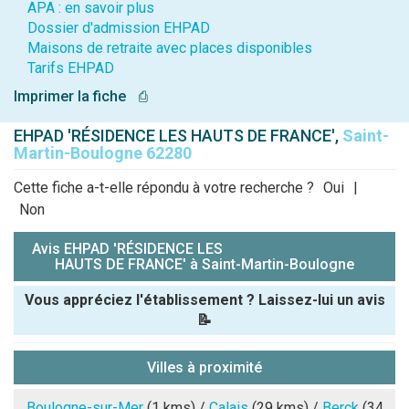
APA : en savoir plus
Dossier d'admission EHPAD
Maisons de retraite avec places disponibles
Tarifs EHPAD
Imprimer la fiche
⎙
EHPAD 'RÉSIDENCE LES HAUTS DE FRANCE',
Saint-
Martin-Boulogne 62280
Cette fiche a-t-elle répondu à votre recherche ?
Oui
|
Non
Avis EHPAD 'RÉSIDENCE LES
HAUTS DE FRANCE' à Saint-Martin-Boulogne
Vous appréciez l'établissement ? Laissez-lui un avis
📝
Pseudo :
Villes à proximité
Note que vous souhaitez attribuer :
Boulogne-sur-Mer
(1 kms) /
Calais
(29 kms) /
Berck
(34