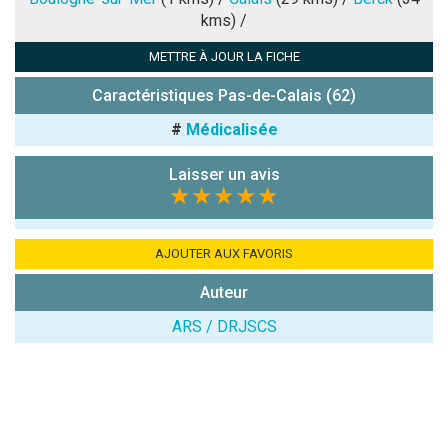
kms) /
Antispam -
METTRE À JOUR LA FICHE
Combien font
7x4 (en
Caractéristiques Pas-de-Calais (62)
chiffres) :
#
Médicalisée
Avis sur
l'établissement
Laisser un avis
:
★★★★★
AJOUTER AUX FAVORIS
Auteur
ARS / DRJSCS
(En cliquant sur 'Valider', j'accepte que mon avis
soit publié sur le site.)