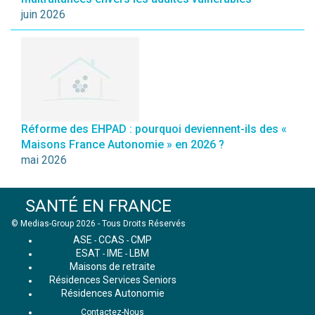
juin 2026
Réforme des EHPAD : pourquoi deviennent-ils des «
Maisons France Autonomie » en 2026 ?
mai 2026
SANTÉ EN FRANCE
© Medias-Group 2026 - Tous Droits Réservés
ASE
CCAS
CMP
-
-
ESAT
IME
LBM
-
-
Maisons de retraite
Résidences Services Seniors
Résidences Autonomie
Contactez-Nous