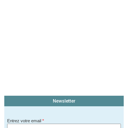
(En cliquant sur 'Valider', j'accepte que mon avis
soit publié sur le site.)
Newsletter
Entrez votre email
*