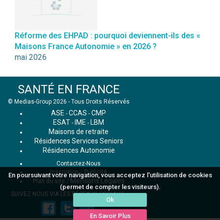
Réforme des EHPAD : pourquoi deviennent-ils des «
Maisons France Autonomie » en 2026 ?
mai 2026
SANTÉ EN FRANCE
© Medias-Group 2026 - Tous Droits Réservés
ASE
CCAS
CMP
-
-
ESAT
IME
LBM
-
-
Maisons de retraite
Résidences Services Seniors
Résidences Autonomie
Contactez-Nous
Inscription / Publicité
En poursuivant votre navigation, vous acceptez l'utilisation de cookies
Mentions Légales
Plan du site
/
(permet de compter les visiteurs).
SUIVEZ NOUS VIA LES RÉSEAUX SOCIAUX :
Ok
En Savoir Plus