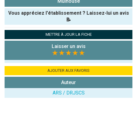
Mulhouse
Vous appréciez l'établissement ? Laissez-lui un avis
📝
Pseudo :
METTRE À JOUR LA FICHE
Laisser un avis
Note que vous souhaitez attribuer :
★★★★★
Antispam -
Combien font
AJOUTER AUX FAVORIS
7x4 (en
Auteur
chiffres) :
ARS / DRJSCS
Avis sur
l'établissement
: