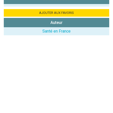
AJOUTER AUX FAVORIS
Auteur
Santé en France
(En cliquant sur 'Valider', j'accepte que mon avis
soit publié sur le site.)