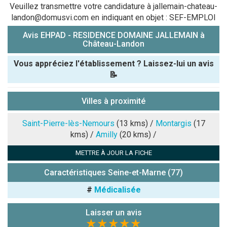
Veuillez transmettre votre candidature à jallemain-chateau-
landon@domusvi.com en indiquant en objet : SEF-EMPLOI
Avis EHPAD - RESIDENCE DOMAINE JALLEMAIN à
Château-Landon
Vous appréciez l'établissement ? Laissez-lui un avis
📝
Pseudo :
Villes à proximité
Note que vous souhaitez attribuer :
Saint-Pierre-lès-Nemours
(13 kms) /
Montargis
(17
kms) /
Amilly
(20 kms) /
Antispam -
METTRE À JOUR LA FICHE
Combien font
7x4 (en
Caractéristiques Seine-et-Marne (77)
chiffres) :
#
Médicalisée
Avis sur
l'établissement
Laisser un avis
:
★★★★★