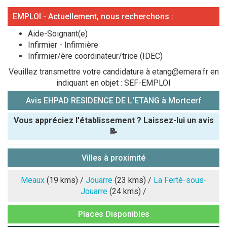
EMPLOI - Actuellement, nous recherchons :
Aide-Soignant(e)
Infirmier - Infirmière
Infirmier/ère coordinateur/trice (IDEC)
Veuillez transmettre votre candidature à etang@emera.fr en
indiquant en objet : SEF-EMPLOI
Avis EHPAD RESIDENCE DE L'ETANG à Mortcerf
Vous appréciez l'établissement ? Laissez-lui un avis
📝
Pseudo :
Villes à proximité
Note que vous souhaitez attribuer :
Meaux
(19 kms) /
Jouarre
(23 kms) /
La Ferté-sous-
Jouarre
(24 kms) /
Antispam -
Places Disponibles
Combien font
7x4 (en