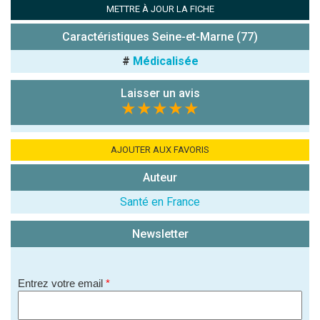
METTRE À JOUR LA FICHE
chiffres) :
Caractéristiques Seine-et-Marne (77)
Avis sur
l'établissement
#
Médicalisée
:
Laisser un avis
★★★★★
AJOUTER AUX FAVORIS
Auteur
(En cliquant sur 'Valider', j'accepte que mon avis
soit publié sur le site.)
Santé en France
Newsletter
Entrez votre email
*