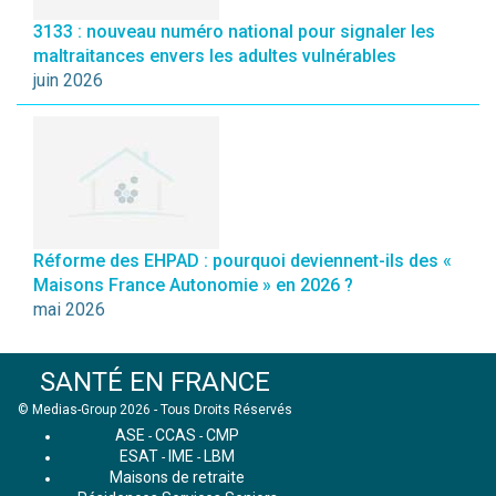
3133 : nouveau numéro national pour signaler les
maltraitances envers les adultes vulnérables
juin 2026
Réforme des EHPAD : pourquoi deviennent-ils des «
Maisons France Autonomie » en 2026 ?
mai 2026
SANTÉ EN FRANCE
© Medias-Group 2026 - Tous Droits Réservés
ASE
CCAS
CMP
-
-
ESAT
IME
LBM
-
-
Maisons de retraite