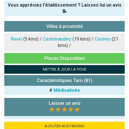
Vous appréciez l'établissement ? Laissez-lui un avis
📝
Pseudo :
Villes à proximité
Note que vous souhaitez attribuer :
Revel
(5 kms) /
Castelnaudary
(19 kms) /
Castres
(21
kms) /
Antispam -
Places Disponibles
Combien font
7x4 (en
METTRE À JOUR LA FICHE
chiffres) :
Caractéristiques Tarn (81)
Avis sur
l'établissement
#
Médicalisée
:
Laisser un avis
★★★★★
AJOUTER AUX FAVORIS