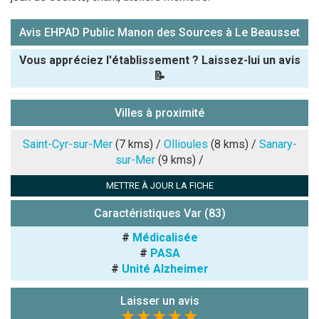
Avis EHPAD Public Manon des Sources à Le Beausset
Vous appréciez l'établissement ? Laissez-lui un avis
📝
Pseudo :
Villes à proximité
Note que vous souhaitez attribuer :
Saint-Cyr-sur-Mer
(7 kms) /
Ollioules
(8 kms) /
Sanary-
sur-Mer
(9 kms) /
Antispam -
METTRE À JOUR LA FICHE
Combien font
7x4 (en
Caractéristiques Var (83)
chiffres) :
#
Médicalisée
Avis sur
#
PASA
l'établissement
#
Unité Alzheimer
:
Laisser un avis
★★★★★