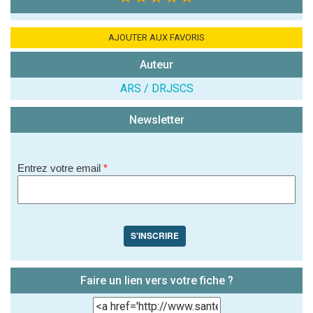
AJOUTER AUX FAVORIS
Auteur
(En cliquant sur 'Valider', j'accepte que mon avis
soit publié sur le site.)
ARS / DRJSCS
Newsletter
Entrez votre email
*
S'INSCRIRE
Faire un lien vers votre fiche ?