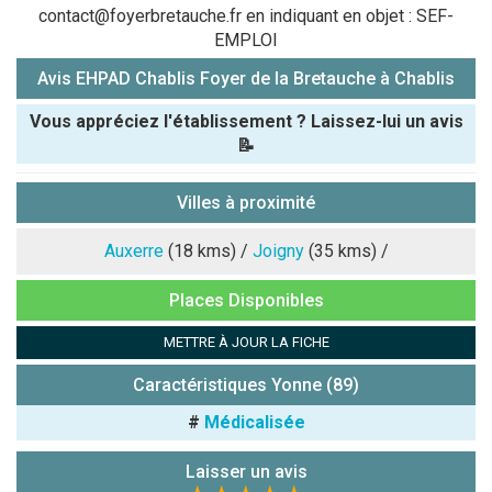
contact@foyerbretauche.fr en indiquant en objet : SEF-
EMPLOI
Avis EHPAD Chablis Foyer de la Bretauche à Chablis
Vous appréciez l'établissement ? Laissez-lui un avis
📝
Pseudo :
Villes à proximité
Note que vous souhaitez attribuer :
Auxerre
(18 kms) /
Joigny
(35 kms) /
Places Disponibles
Antispam -
Combien font
METTRE À JOUR LA FICHE
7x4 (en
chiffres) :
Caractéristiques Yonne (89)
Avis sur
#
Médicalisée
l'établissement
:
Laisser un avis