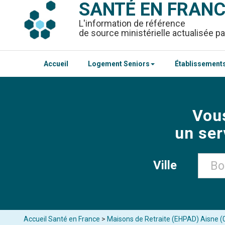
SANTÉ EN FRAN
L'information de référence
de source ministérielle actualisée pa
Accueil
Logement Seniors
Établissements
Vou
un ser
Ville
Accueil Santé en France
>
Maisons de Retraite (EHPAD) Aisne (