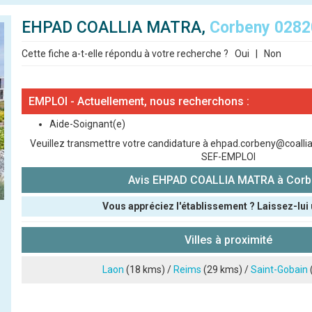
EHPAD COALLIA MATRA,
Corbeny 0282
Cette fiche a-t-elle répondu à votre recherche ?
Oui
|
Non
EMPLOI - Actuellement, nous recherchons :
Aide-Soignant(e)
Veuillez transmettre votre candidature à ehpad.corbeny@coallia.
SEF-EMPLOI
Avis EHPAD COALLIA MATRA à Corb
Vous appréciez l'établissement ? Laissez-lui 
Pseudo :
Villes à proximité
Note que vous souhaitez attribuer :
Laon
(18 kms) /
Reims
(29 kms) /
Saint-Gobain
Antispam - Combien font 7x4 (en chiffres) :