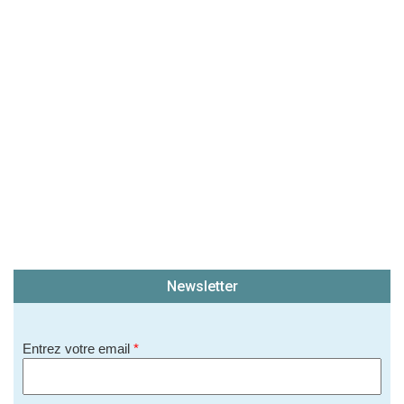
(En cliquant sur 'Valider', j'accepte que mon avis
soit publié sur le site.)
Newsletter
Entrez votre email
*