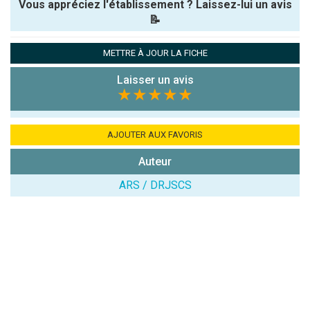
Vous appréciez l'établissement ? Laissez-lui un avis
📝
Pseudo :
METTRE À JOUR LA FICHE
Laisser un avis
Note que vous souhaitez attribuer :
★★★★★
Antispam -
Combien font
AJOUTER AUX FAVORIS
7x4 (en
Auteur
chiffres) :
ARS / DRJSCS
Avis sur
l'établissement
: