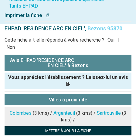
Tarifs EHPAD
Imprimer la fiche
⎙
EHPAD 'RESIDENCE ARC EN CIEL',
Bezons 95870
Cette fiche a-t-elle répondu à votre recherche ?
Oui
|
Non
Avis EHPAD 'RESIDENCE ARC
EN CIEL' à Bezons
Vous appréciez l'établissement ? Laissez-lui un avis
📝
Pseudo :
Villes à proximité
Note que vous souhaitez attribuer :
Colombes
(3 kms) /
Argenteuil
(3 kms) /
Sartrouville
(3
kms) /
Antispam -
METTRE À JOUR LA FICHE
Combien font