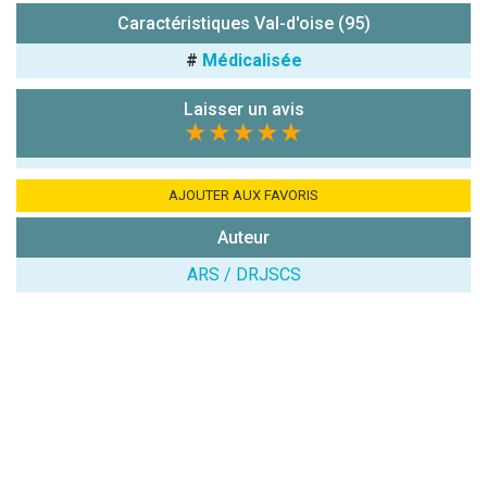
7x4 (en
Caractéristiques Val-d'oise (95)
chiffres) :
#
Médicalisée
Avis sur
l'établissement
Laisser un avis
:
★★★★★
AJOUTER AUX FAVORIS
Auteur
ARS / DRJSCS
(En cliquant sur 'Valider', j'accepte que mon avis
soit publié sur le site.)