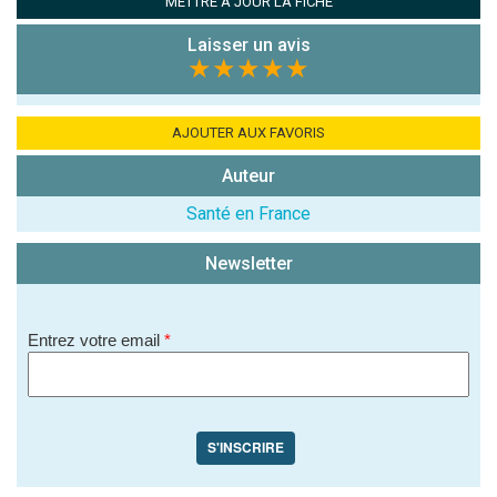
METTRE À JOUR LA FICHE
Antispam -
Laisser un avis
Combien font
★★★★★
7x4 (en
chiffres) :
AJOUTER AUX FAVORIS
Avis sur
l'établissement
Auteur
:
Santé en France
Newsletter
Entrez votre email
*
(En cliquant sur 'Valider', j'accepte que mon avis
soit publié sur le site.)
S'INSCRIRE