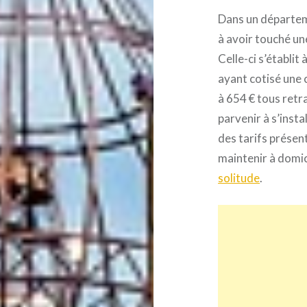
Dans un départeme
à avoir touché un
Celle-ci s’établi
ayant cotisé une 
à 654 € tous retr
parvenir à s’insta
des tarifs présen
maintenir à domi
solitude
.