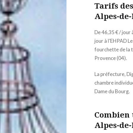
Tarifs de
Alpes-de-
De 46,35 € / jour
jour à l’EHPAD Les
fourchette de la 
Provence (04).
La préfecture, Di
chambre individue
Dame du Bourg.
Combien t
Alpes-de-