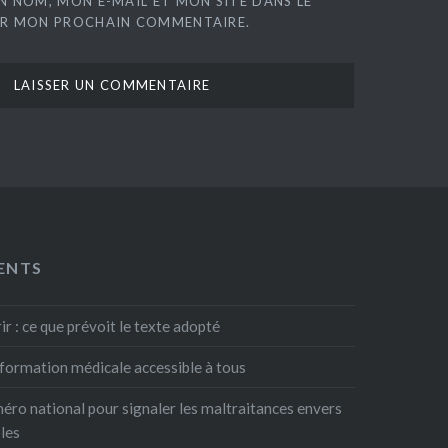
N NOM, MON E-MAIL ET MON SITE DANS LE
R MON PROCHAIN COMMENTAIRE.
ENTS
rir : ce que prévoit le texte adopté
information médicale accessible à tous
ro national pour signaler les maltraitances envers
bles