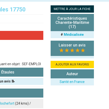
ules 17750
METTRE À JOUR LA FICHE
Caractéristiques
Charente-Maritime
(17)
#
Médicalisée
Laisser un avis
★★★★★
quant en objet : SEF-EMPLOI
AJOUTER AUX FAVORIS
 Étaules
Auteur
un avis 📝
Santé en France
Rochefort
(24 kms) /