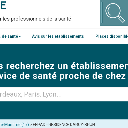
CE
r les professionnels de la santé
 de santé
Avis sur les établissements
Places disponib
s recherchez un établissemen
vice de santé proche de chez
te-Maritime (17)
> EHPAD - RESIDENCE DARCY-BRUN