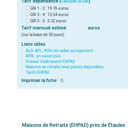
Tarif dépendance (
)
Calculer le GIR
GIR 1 - 2 : 19.76 euros
GIR 3 - 4 : 12.54 euros
GIR 5 - 6 : 5.32 euros
Tarif mensuel estimé
euros
(sur la base de 30 jours)
Liens utiles
ALS, APL, ASH, les aides au logement
APA : en savoir plus
Dossier d'admission EHPAD
Maisons de retraite avec places disponibles
Tarifs EHPAD
Imprimer la fiche
⎙
Maisons de Retraite (EHPAD) près de Étaules