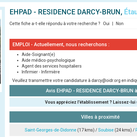
EHPAD - RESIDENCE DARCY-BRUN,
Éta
Cette fiche a-t-elle répondu à votre recherche ?
Oui
|
Non
EMPLOI - Actuellement, nous recherchons :
Aide-Soignant(e)
Aide médico-psychologique
Agent des services hospitaliers
Infirmier - Infirmière
Veuillez transmettre votre candidature à darcy@oidr.org en indi
Avis EHPAD - RESIDENCE DARCY-BRUN à
Vous appréciez l'établissement ? Laissez-lui 
Pseudo :
Villes à proximité
Note que vous souhaitez attribuer :
Saint-Georges-de-Didonne
(17 kms) /
Soubise
(24 kms) /