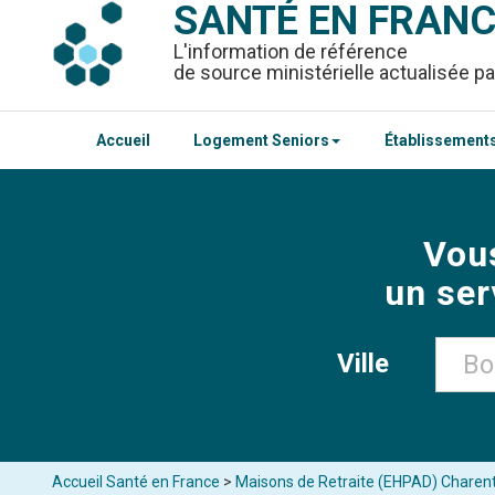
SANTÉ EN FRAN
L'information de référence
de source ministérielle actualisée pa
Accueil
Logement Seniors
Établissements
Vou
un ser
Ville
Accueil Santé en France
>
Maisons de Retraite (EHPAD) Charen