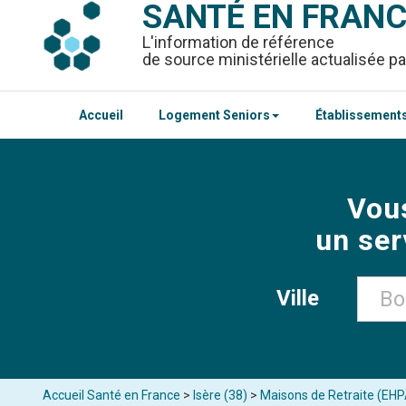
SANTÉ EN FRAN
L'information de référence
de source ministérielle actualisée pa
Accueil
Logement Seniors
Établissements
Vou
un ser
Ville
Accueil Santé en France
>
Isère (38)
>
Maisons de Retraite (EH