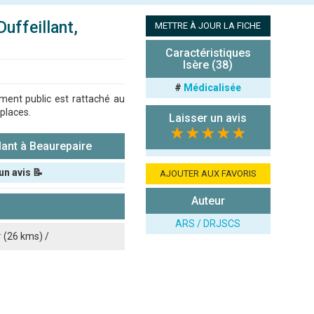
ffeillant,
METTRE À JOUR LA FICHE
Caractéristiques
Isère (38)
#
Médicalisée
ement public est rattaché au
 places.
Laisser un avis
★★★★★
ant à Beaurepaire
un avis 📝
AJOUTER AUX FAVORIS
Auteur
ARS / DRJSCS
r
(26 kms) /