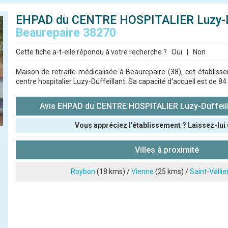
EHPAD du CENTRE HOSPITALIER Luzy-Du
Beaurepaire 38270
Cette fiche a-t-elle répondu à votre recherche ?
Oui
|
Non
Maison de retraite médicalisée à Beaurepaire (38), cet établiss
centre hospitalier Luzy-Duffeillant. Sa capacité d'accueil est de 84
Avis EHPAD du CENTRE HOSPITALIER Luzy-Duffeill
Vous appréciez l'établissement ? Laissez-lui 
Pseudo :
Villes à proximité
Note que vous souhaitez attribuer :
Roybon
(18 kms) /
Vienne
(25 kms) /
Saint-Vallie
Antispam - Combien font 7x4 (en chiffres) :
Avis sur l'établissement :