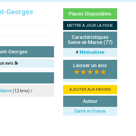
nt-Georges
Places Disponibles
METTRE À JOUR LA FICHE
Caractéristiques
Seine-et-Marne (77)
aint-Georges
#
Médicalisée
un avis 📝
Laisser un avis
★★★★★
AJOUTER AUX FAVORIS
-Marne
(12 kms) /
Auteur
Santé en France