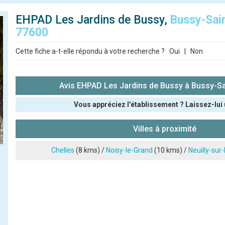
EHPAD Les Jardins de Bussy,
Bussy-Sai
77600
Cette fiche a-t-elle répondu à votre recherche ?
Oui
|
Non
Avis EHPAD Les Jardins de Bussy à Bussy-S
Vous appréciez l'établissement ? Laissez-lui 
Pseudo :
Villes à proximité
Note que vous souhaitez attribuer :
Chelles
(8 kms) /
Noisy-le-Grand
(10 kms) /
Neuilly-sur
Antispam - Combien font 7x4 (en chiffres) :
Avis sur l'établissement :