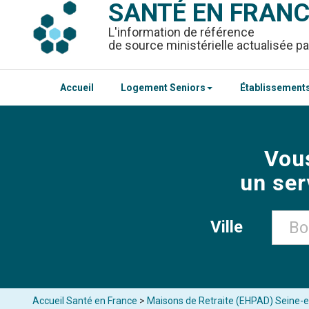
SANTÉ EN FRAN
L'information de référence
de source ministérielle actualisée pa
Accueil
Logement Seniors
Établissements
Vou
un ser
Ville
Accueil Santé en France
>
Maisons de Retraite (EHPAD) Seine-e