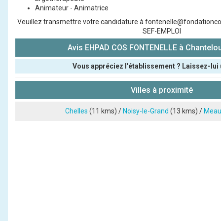
Animateur - Animatrice
Veuillez transmettre votre candidature à fontenelle@fondationcos
SEF-EMPLOI
Avis EHPAD COS FONTENELLE à Chantelou
Vous appréciez l'établissement ? Laissez-lui 
Pseudo :
Villes à proximité
Note que vous souhaitez attribuer :
Chelles
(11 kms) /
Noisy-le-Grand
(13 kms) /
Meau
Antispam - Combien font 7x4 (en chiffres) :
Avis sur l'établissement :