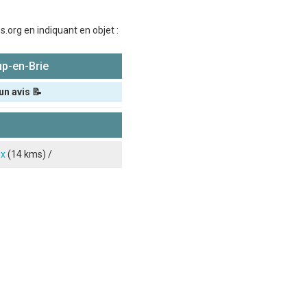
.org en indiquant en objet :
p-en-Brie
un avis 📝
x
(14 kms) /