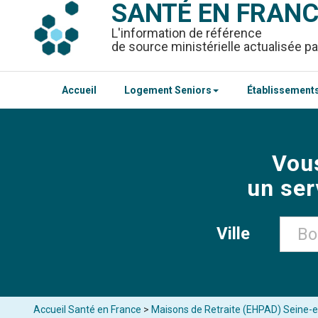
SANTÉ EN FRAN
L'information de référence
de source ministérielle actualisée pa
Accueil
Logement Seniors
Établissements
Vou
un ser
Ville
Accueil Santé en France
>
Maisons de Retraite (EHPAD) Seine-e