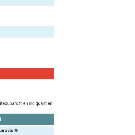
teduparc.fr en indiquant en
i
un avis 📝