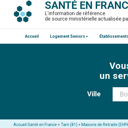
SANTÉ EN FRAN
L'information de référence
de source ministérielle actualisée pa
Accueil
Logement Seniors
Établissements
Vou
un ser
Ville
Accueil Santé en France
>
Tarn (81)
>
Maisons de Retraite (EHP