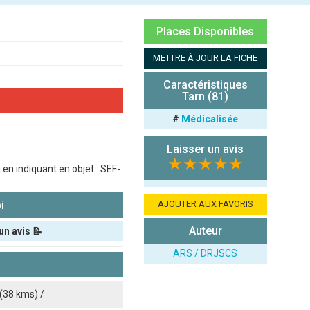
Places Disponibles
METTRE À JOUR LA FICHE
Caractéristiques
Tarn (81)
#
Médicalisée
Laisser un avis
★★★★★
en indiquant en objet : SEF-
i
AJOUTER AUX FAVORIS
Auteur
un avis 📝
ARS / DRJSCS
(38 kms) /