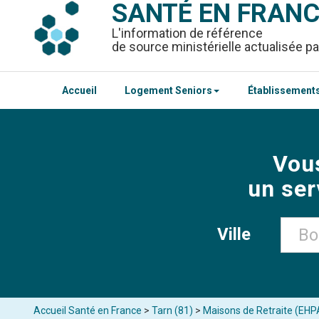
SANTÉ EN FRAN
L'information de référence
de source ministérielle actualisée pa
Accueil
Logement Seniors
Établissements
Vou
un ser
Ville
Accueil Santé en France
>
Tarn (81)
>
Maisons de Retraite (EHP