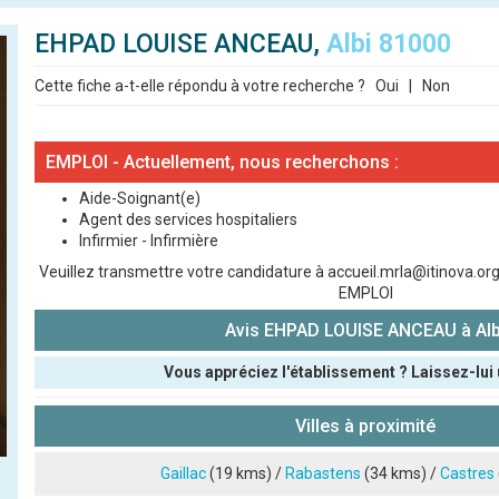
EHPAD LOUISE ANCEAU,
Albi 81000
Cette fiche a-t-elle répondu à votre recherche ?
Oui
|
Non
EMPLOI - Actuellement, nous recherchons :
Aide-Soignant(e)
Agent des services hospitaliers
Infirmier - Infirmière
Veuillez transmettre votre candidature à accueil.mrla@itinova.org 
EMPLOI
Avis EHPAD LOUISE ANCEAU à Alb
Vous appréciez l'établissement ? Laissez-lui 
Pseudo :
Villes à proximité
Note que vous souhaitez attribuer :
Gaillac
(19 kms) /
Rabastens
(34 kms) /
Castres