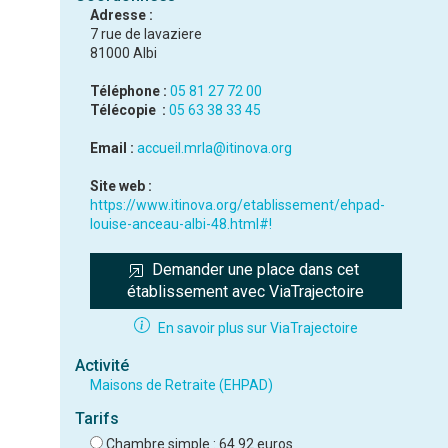
Adresse :
7 rue de lavaziere
81000 Albi
Téléphone :
05 81 27 72 00
Télécopie :
05 63 38 33 45
Email :
accueil.mrla@itinova.org
Site web :
https://www.itinova.org/etablissement/ehpad-
louise-anceau-albi-48.html#!
Demander une place dans cet 
établissement avec ViaTrajectoire
En savoir plus sur ViaTrajectoire
Activité
Maisons de Retraite (EHPAD)
Tarifs
Chambre simple : 64.92 euros